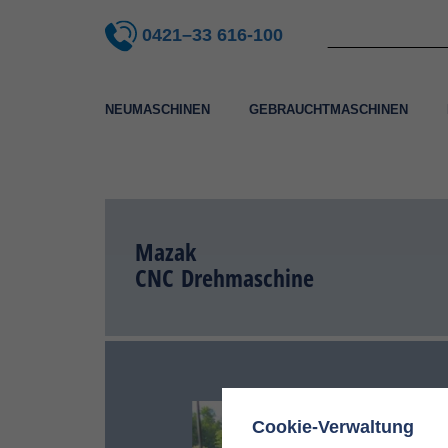
0421–33 616-100
NEUMASCHINEN
GEBRAUCHTMASCHINEN
Mazak
CNC Drehmaschine
✖
Cookie-Verwaltung