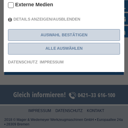
Externe Medien
DETAILS ANZEIGEN/AUSBLENDEN
DATENBLATT_1023-
UM DEN FILM ANZUSEHEN
KLICKEN SIE HIER UND
09210F.PDF
AUSWAHL BESTÄTIGEN
LASSEN EXTERNE MEDIEN
ZU
ALLE AUSWÄHLEN
NEHMEN SIE KONTAKT AUF
DATENSCHUTZ
IMPRESSUM
MASCHINENBESCHREIBUNG
Gleich informieren!
0421–33 616-100
IMPRESSUM
DATENSCHUTZ
KONTAKT
2018 © Mager & Wedemeyer Werkzeugmaschinen GmbH • Europaallee 24a
• 28309 Bremen